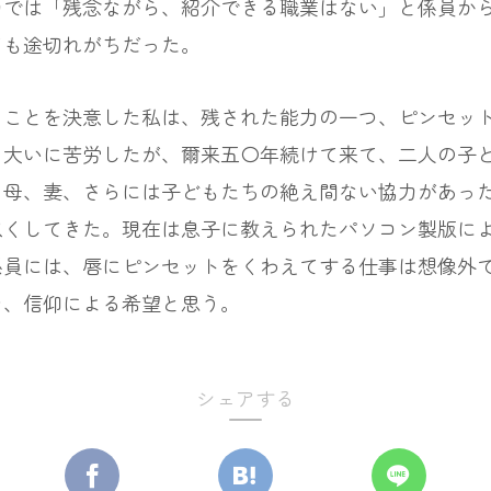
では「残念ながら、紹介できる職業はない」と係員から
ても途切れがちだった。
ことを決意した私は、残された能力の一つ、ピンセット
、大いに苦労したが、爾来五〇年続けて来て、二人の子
、母、妻、さらには子どもたちの絶え間ない協力があっ
尽くしてきた。現在は息子に教えられたパソコン製版に
係員には、唇にピンセットをくわえてする仕事は想像外
そ、信仰による希望と思う。
シェアする