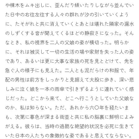
や棟木をムキ出しに、歪んだり傾いたりしながら並んでい
た日中の右往左往する人々の群れが汐の引いていくよう
に、たそがれと共に消えていくとあとは壊れた隣家の漏水
のしずくする音が聞えてくるほどの静寂さになった。そん
なとき、私の視界を二人の父娘の姿が横切った。明らか
に、それは被災して一切の生活の場や家財を失った人の姿
であり、あるいは更に大事な家族の死を見とどけて、先を
急ぐ人の様子にも見えた。二人とも泥だらけの和服で、年
配の男性は前方をしっかりと見据えて大股に歩き、深い悲
しみに泣く娘を一本の雨傘で引きずるように連れていく感
じだった。どこから来て、どこへ行こうとしていた父娘な
のか、私は知らない。ただ、あれから六〇年を経たいま
も、次第に暮色が深まる街並と共に私の脳裏に鮮明によみ
がえる。彼らは、当時の過酷な絶望的状況を必死に生きて
いた日本の人たちの象徴的な姿であると思えてならない。