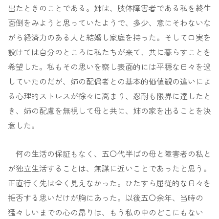
出たときのことである。姉は、肢体障害者である私を終生
面倒をみようと思っていたようで、多少、意にそわないな
がら経済力のある人と結婚し家庭を持った。そして口実を
設けては自分のところに私たちが来て、共に暮らすことを
希望した。私もその思いを察し表面的には平穏な日々を過
していたのだが、姉の配偶者との基本的価値観の違いによ
る心理的ストレスが徐々に高まり、忍耐も限界に達したと
き、姉の配慮を無視して母と共に、姉の家を出ることを決
意した。
何の生活の保証もなく、五〇代半ばの母と障害者の私と
が独立生活することは、無謀に近いことであったと思う。
正直行く先は全く見えなかった。ひたすら屈従的な日々を
拒否する思いだけが胸にあった。以後五〇余年、当時の
猛々しいまでの心の昂りは、もう私の中のどこにもない