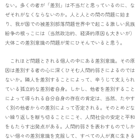
ない。多くの者が「差別」は不当だと思っているのに、な
ぜそれがなくならないのか。人と人との間の問題に始ま
り、我が国での被差別部落問題世界中で起こる激しい民族
紛争の根っこには（当然政治的、経済的原因も大きいが）
大体この差別意識の問題が常にひそんでいると思う。
これほど問題とされる個人の中にある差別意識。その原
因は差別する者の心に深くひそむ人間的弱さによるのでは
ないか。隣人を差別することによって、辛うじて支えられ
ている孤立的な差別者自身。しかし、他者を差別すること
によって得られる自分自身の存在の肯定は、当然、たやす
く別の他者からの差別によって否定される。そのとめどな
い繰り返しを断ち切ることにこそ、人間社会の安定と平和
をもたらす出発点がある。人間的弱さを表わすものでしか
ない個々の差別意識を克服して、すべての人が真に生きる