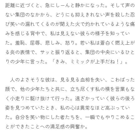
距離に近づくと、急にしーんと静かになった。そして声の
ない集団のなかから、どうにも抑えきれない声を殺した忍
び笑いの漏れてくるのが聞えた火で灼かれているような痛
みを感じる背中で、私は見えない彼らの様子を知ってい
た。羞恥、屈辱、悲しみ、怒り。若い私は蒼白く燃え上が
る炎の表情で、サッと振り返ると、集団の中央にいるひと
りの少年に言った。「きみ、ミミックが上手だね！」。
人のよさそうな彼は、見る見る血相を失い、こわばった
顔で、他の少年たちと共に、立ち尽くす私の横を言葉もな
く小走りに駆け抜けて行った。遠ざかっていく彼らの後ろ
姿を見つめていたとき、私の心は異常なほど高ぶってい
た。自分を笑い物にした者たちを、一瞬でもやりこめるこ
とができたことへの満足感の興奮か。