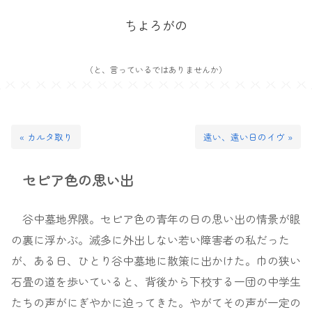
ちよろがの
（と、言っているではありませんか）
« カルタ取り
遠い、遠い日のイヴ »
セピア色の思い出
谷中墓地界隈。セピア色の青年の日の思い出の情景が眼
の裏に浮かぶ。滅多に外出しない若い障害者の私だった
が、ある日、ひとり谷中墓地に散策に出かけた。巾の狭い
石畳の道を歩いていると、背後から下校する一団の中学生
たちの声がにぎやかに迫ってきた。やがてその声が一定の