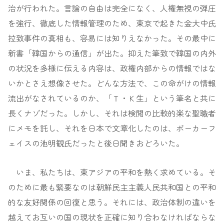
治が行われた。言論の自由は完全になく、人権無視の弾圧
を強行、徹底した情報管理のため、東京で起きた金大中氏
拉致事件の真相も、容易には知りえなかった。その最中に
新書「韓国からの通信」が出た。抑えた筆致で韓国の内外
の状況を多様に伝える内容は、政権内部からの情報ではな
いかとさえ想像させた。どんな方法で、この命がけの情報
流出がなされているのか、「Ｔ・Ｋ生」という筆名と共に
長くナゾだった。しかし、それは検閲の比較的楽な聖職者
にメモを託し、それを日本で文章化したのは、ポーカーフ
ェイスの池明観氏だったと後日聞きおどろいた。
いま、私たちは、東アジアの平和を熱く求めている。そ
のために最も緊要なのは朝鮮民主主義人民共和国との平和
的な友好関係の回復と思う。それには、政治体制の違いを
越えてお互いの国の現状を正確に知り合わなければならな