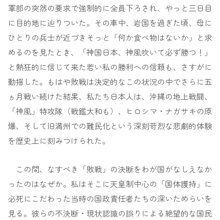
軍部の突然の要求で強制的に全員下ろされ、やっと三日目
に目的地に辿りついた。その車中、岩国を過ぎた頃、母に
ひとりの兵士が近づきそっと「何か食べ物はないか」と求
めるのを見たとき、「神国日本、神風吹いて必ず勝つ！」
と熱狂的に信じて来た若い私の勝利への信頼も、さすがに
動揺した。もはや敗戦は決定的なこの状況の中でさらに五
ヵ月戦い続けた結果、私たち日本人は、沖縄の地上戦闘、
「神風」特攻隊（戦鑑大和も）、ヒロシマ・ナガサキの原
爆、そして旧満州での難民化という深刻苛烈な悲劇的体験
を歴史上に刻みつけられた。
この間、なすべき「敗戦」の決断をわが国がなしえなか
ったのはなぜか。私はそこに天皇制中心の「国体護持」に
必死にこだわった当時の国政責任者たちの深いためらいを
見る。彼らの不決断・現状認識の誤りによる絶望的な国民