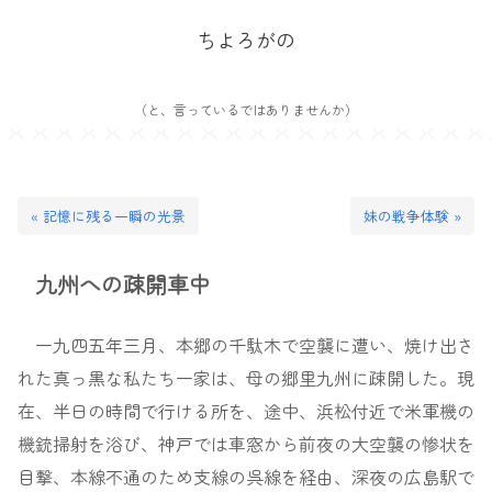
ちよろがの
（と、言っているではありませんか）
« 記憶に残る一瞬の光景
妹の戦争体験 »
九州への疎開車中
一九四五年三月、本郷の千駄木で空襲に遭い、焼け出さ
れた真っ黒な私たち一家は、母の郷里九州に疎開した。現
在、半日の時間で行ける所を、途中、浜松付近で米軍機の
機銃掃射を浴び、神戸では車窓から前夜の大空襲の惨状を
目撃、本線不通のため支線の呉線を経由、深夜の広島駅で